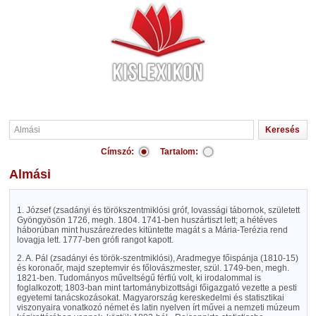
Címszó:
Tartalom:
Almási
1. József (zsadányi és törökszentmiklósi gróf, lovassági tábornok, született
Gyöngyösön 1726, megh. 1804. 1741-ben huszártiszt lett; a hétéves
háborúban mint huszárezredes kitüntette magát s a Mária-Terézia rend
lovagja lett. 1777-ben grófi rangot kapott.
2. A. Pál (zsadányi és török-szentmiklósi), Aradmegye főispánja (1810-15)
és koronaőr, majd szeptemvir és főlovászmester, szül. 1749-ben, megh.
1821-ben. Tudományos műveltségű férfiú volt, ki irodalommal is
foglalkozott; 1803-ban mint tartománybizottsági főigazgató vezette a pesti
egyetemi tanácskozásokat. Magyarország kereskedelmi és statisztikai
viszonyaira vonatkozó német és latin nyelven írt művei a nemzeti múzeum