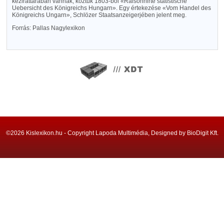
kézirattárában vannak, köztük 1803-ból «Raisonnirte statistische
Uebersicht des Königreichs Hungarn». Egy értekezése «Vom Handel des
Königreichs Ungarn», Schlözer Staatsanzeigerjében jelent meg.
Forrás: Pallas Nagylexikon
©2026 Kislexikon.hu - Copyright Lapoda Multimédia, Designed by BioDigit Kft.