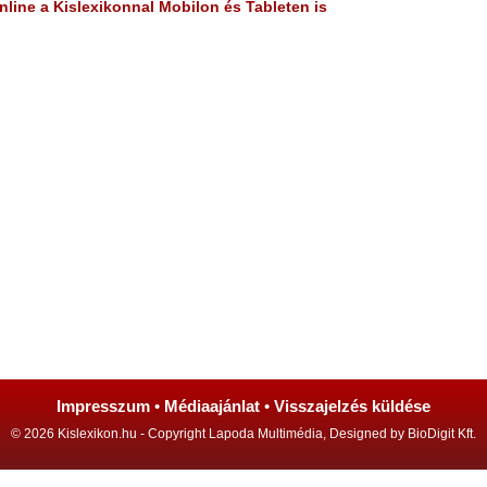
line a Kislexikonnal Mobilon és Tableten is
Impresszum
•
Médiaajánlat
•
Visszajelzés küldése
© 2026 Kislexikon.hu - Copyright Lapoda Multimédia, Designed by BioDigit Kft.