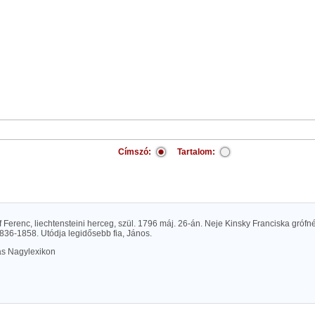
Címszó:
Tartalom:
 Ferenc, liechtensteini herceg, szül. 1796 máj. 26-án. Neje Kinsky Franciska grófné
836-1858. Utódja legidősebb fia, János.
las Nagylexikon