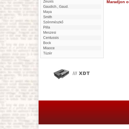
Zeuxis
Maradjon on
Gaudich., Gaud.
Maya
Smith
Szénmészkő
Pilla
Meszesi
Centussis
Bock
Miaoce
Tüzér