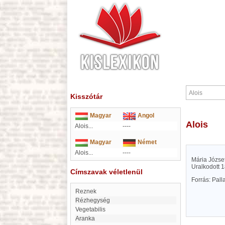
Kisszótár
Magyar
Angol
Alois
Alois...
----
Magyar
Német
Alois...
----
Mária József
Uralkodott 1
Címszavak véletlenül
Forrás: Pal
reznek
Rézhegység
Vegetabilis
Aranka