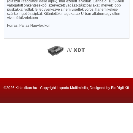
(olaszul «cacciatori delle alpi»), már ezelőtt is voltak. Garibaldi 1859-ben
válogatott önkéntesekből szervezett vadász-zászlóaljakat, melyek jobb
puskákkal voltak felfegyverkezve s nem viseltek vörös, hanem kékes-
szürke inget és sipkát. Kitüntették magukat az Urbán altábornagy ellen
vívott ütközetekben.
Forrás: Pallas Nagylexikon
©2026 Kislexikon.hu - Copyright Lapoda Multimédia, Designed by BioDigit Kft.