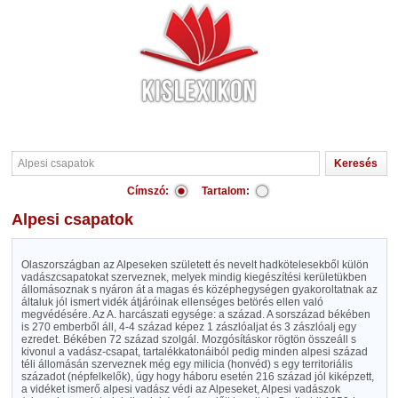
Címszó:
Tartalom:
Alpesi csapatok
Olaszországban az Alpeseken született és nevelt hadkötelesekből külön
vadászcsapatokat szerveznek, melyek mindig kiegészítési kerületükben
állomásoznak s nyáron át a magas és középhegységen gyakoroltatnak az
általuk jól ismert vidék átjáróinak ellenséges betörés ellen való
megvédésére. Az A. harcászati egysége: a század. A sorszázad békében
is 270 emberből áll, 4-4 század képez 1 zászlóaljat és 3 zászlóalj egy
ezredet. Békében 72 század szolgál. Mozgósításkor rögtön összeáll s
kivonul a vadász-csapat, tartalékkatonáiból pedig minden alpesi század
téli állomásán szerveznek még egy milicia (honvéd) s egy territoriális
századot (népfelkelők), úgy hogy háboru esetén 216 század jól kiképzett,
a vidéket ismerő alpesi vadász védi az Alpeseket, Alpesi vadászok