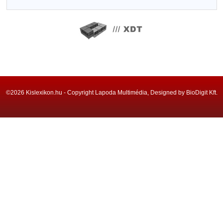
©2026 Kislexikon.hu - Copyright Lapoda Multimédia, Designed by BioDigit Kft.