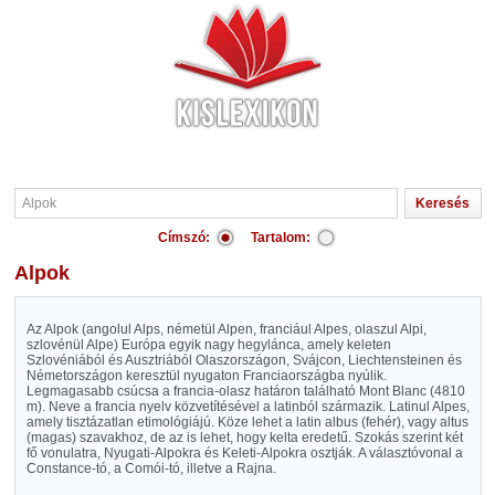
Címszó:
Tartalom:
Alpok
Az Alpok (angolul Alps, németül Alpen, franciául Alpes, olaszul Alpi,
szlovénül Alpe) Európa egyik nagy hegylánca, amely keleten
Szlovéniából és Ausztriából Olaszországon, Svájcon, Liechtensteinen és
Németországon keresztül nyugaton Franciaországba nyúlik.
Legmagasabb csúcsa a francia-olasz határon található Mont Blanc (4810
m). Neve a francia nyelv közvetítésével a latinból származik. Latinul Alpes,
amely tisztázatlan etimológiájú. Köze lehet a latin albus (fehér), vagy altus
(magas) szavakhoz, de az is lehet, hogy kelta eredetű. Szokás szerint két
fő vonulatra, Nyugati-Alpokra és Keleti-Alpokra osztják. A választóvonal a
Constance-tó, a Comói-tó, illetve a Rajna.