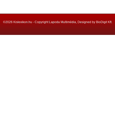
©2026 Kislexikon.hu - Copyright Lapoda Multimédia, Designed by BioDigit Kft.