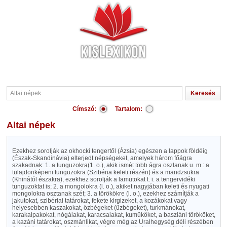
Címszó:
Tartalom:
Altai népek
Ezekhez sorolják az okhocki tengertől (Ázsia) egészen a lappok földéig
(Észak-Skandinávia) elterjedt népségeket, amelyek három főágra
szakadnak: 1. a tunguzokra(1. o.), akik ismét több ágra oszlanak u. m.: a
tulajdonképeni tunguzokra (Szibéria keleti részén) és a mandzsukra
(Khinától északra), ezekhez sorolják a lamutokat t. i. a tengervidéki
tunguzoktat is; 2. a mongolokra (l. o.), akiket nagyjában keleti és nyugati
mongolokra osztanak szét; 3. a törökökre (l. o.), ezekhez számítják a
jakutokat, szibériai tatárokat, fekete kirgizeket, a kozákokat vagy
helyesebben kaszakokat, özbégeket (üzbégeket), turkmánokat,
karakalpakokat, nógáiakat, karacsaiakat, kumüköket, a basziáni törököket,
a kazáni tatárokat, oszmánlikat, végre még az Uralhegység déli részében