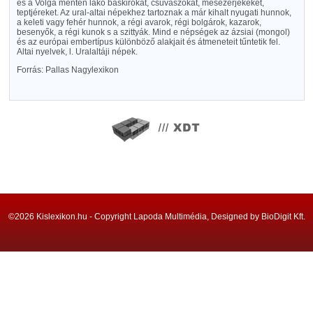
és a Volga mentén lakó baskirokat, csuvaszokat, mesezerjékeket,
teptjéreket. Az ural-altai népekhez tartoznak a már kihalt nyugati hunnok,
a keleti vagy fehér hunnok, a régi avarok, régi bolgárok, kazarok,
besenyők, a régi kunok s a szittyák. Mind e népségek az ázsiai (mongol)
és az európai embertípus különböző alakjait és átmeneteit tűntetik fel.
Altai nyelvek, l. Uralaltáji népek.
Forrás: Pallas Nagylexikon
©2026 Kislexikon.hu - Copyright Lapoda Multimédia, Designed by BioDigit Kft.