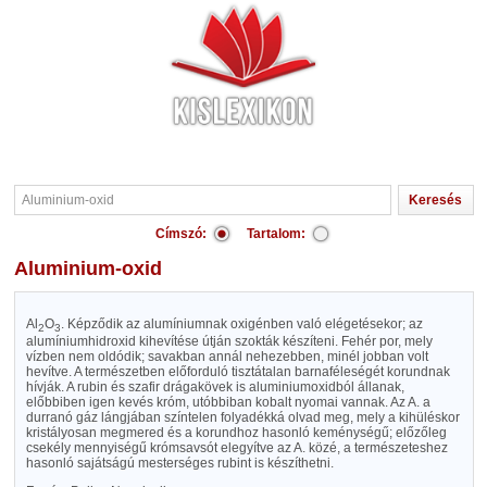
Címszó:
Tartalom:
Aluminium-oxid
Al
O
. Képződik az alumíniumnak oxigénben való elégetésekor; az
2
3
alumíniumhidroxid kihevítése útján szokták készíteni. Fehér por, mely
vízben nem oldódik; savakban annál nehezebben, minél jobban volt
hevítve. A természetben előforduló tisztátalan barnaféleségét korundnak
hívják. A rubin és szafir drágakövek is aluminiumoxidból állanak,
előbbiben igen kevés króm, utóbbiban kobalt nyomai vannak. Az A. a
durranó gáz lángjában színtelen folyadékká olvad meg, mely a kihüléskor
kristályosan megmered és a korundhoz hasonló keménységű; előzőleg
csekély mennyiségű krómsavsót elegyítve az A. közé, a természeteshez
hasonló sajátságú mesterséges rubint is készíthetni.