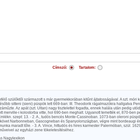
Címszó:
Tartalom:
tenfélő szülőktől származott s már gyermekkorában kitűnt ájtatosságával. A szt. móri k
ésőbb sitteni (sieni) püspök lett 669-ban: III. Theodorik rágalmazókra hallgatva P
záműzte. Az apát (szt. Ultan) nagy tisztelettel fogadta, ennek halála után pedig utód
tott merville-i kolostorba vitte, hol 690-ben meghalt. Ugyanott temették el, 870-ben 
 Emlékn. szept: 13. - 2. A., tudós bencés Monte-Cassinoban. 1073-ban oleroni püsp
 követ Narbonneban, Gascogneban és Spanyolországban, végre mint bordeaugi ér
unka maradt tőle. - 3. A. Vince, hittudós és hires karmester Palermóban, szül. 16
műveivel az egyházi zene tökeletesítéséhez.
las Nagylexikon