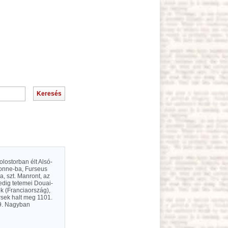
olostorban élt Alsó-
eronne-ba, Furseus
a, szt. Manront, az
pedig tetemei Douai-
ök (Franciaország),
sek halt meg 1101.
29. Nagyban