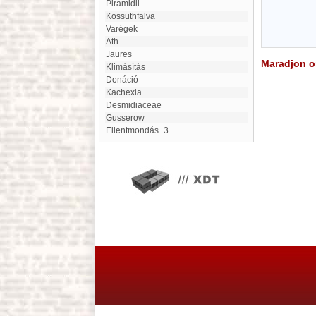
Piramidli
Kossuthfalva
Varégek
ath -
Jaures
Maradjon on
Klimásítás
donáció
kachexia
Desmidiaceae
Gusserow
Ellentmondás_3