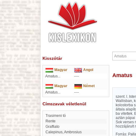
Kisszótár
Magyar
Angol
Amatus
Amatus...
----
Magyar
Német
Amatus...
----
szent. l. Is
Wallisban, k
Címszavak véletlenül
kolostorba s
általa alapí
ba vitettek.
Trasimeni tó
aztán pápai
Rente
Sok verses m
hozzájárult 
graffiato
Calepinus, Ambrosius
Forrás: Pal