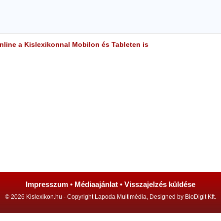
line a Kislexikonnal Mobilon és Tableten is
Impresszum
•
Médiaajánlat
•
Visszajelzés küldése
© 2026 Kislexikon.hu - Copyright Lapoda Multimédia, Designed by BioDigit Kft.