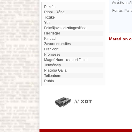
és «Jézus él
Pokróc
Forrás: Pal
Rippl - Rónai
Tőzike
Yds.
Fekvőjavak elzálogosítása
Hellriegel
Kínpad
Maradjon on
zavarmentesítés
Frankfort
Promesse
Magnézium - csoport fémei
Termőhely
Placidia Galla
Tettenborn
Ruhla