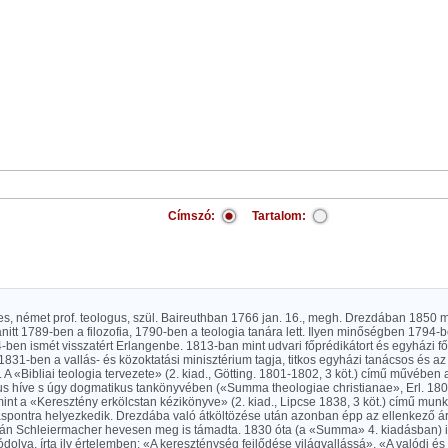
Címszó:
Tartalom:
yes, német prof. teologus, szül. Baireuthban 1766 jan. 16., megh. Drezdában 1850 
anitt 1789-ben a filozofia, 1790-ben a teologia tanára lett. Ilyen minőségben 1794
-ben ismét visszatért Erlangenbe. 1813-ban mint udvari főprédikátort és egyházi 
 1831-ben a vallás- és közoktatási minisztérium tagja, titkos egyházi tanácsos és a
t. A «Bibliai teologia tervezete» (2. kiad., Götting. 1801-1802, 3 köt.) című művében a
us híve s úgy dogmatikus tankönyvében («Summa theologiae christianae», Erl. 1803;
int a «Keresztény erkölcstan kézikönyve» (2. kiad., Lipcse 1838, 3 köt.) című mun
lláspontra helyezkedik. Drezdába való átköltözése után azonban épp az ellenkező á
ztán Schleiermacher hevesen meg is támadta. 1830 óta (a «Summa» 4. kiadásban) 
dolva, írta ily értelemben: «A kereszténység fejlődése világvallássá», «A valódi és