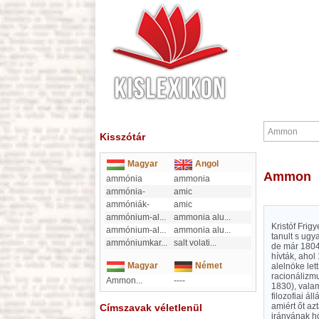
Kisszótár
Magyar
Angol
Ammon
ammónia
ammonia
ammónia-
amic
ammóniák-
amic
ammónium-al
...
ammonia alu
...
Kristóf Frig
ammónium-al
...
ammonia alu
...
tanult s ugy
ammóniumkar
...
salt volati
...
de már 1804
hívták, ahol
Magyar
Német
alelnöke let
racionálizm
Ammon...
----
1830), valam
filozofiai á
amiért őt a
Címszavak véletlenül
irányának hó