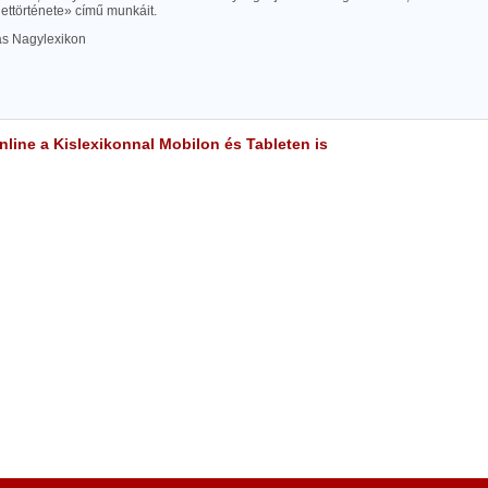
ettörténete» című munkáit.
las Nagylexikon
line a Kislexikonnal Mobilon és Tableten is