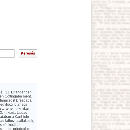
máj. 21. Erlangenben
-ben Göttingába ment,
főtanácsost Drezdába
z egyházi főtanács
 történelmi-kritikai
 4. kiad., Lipcse
kájában a Kant-féle
ramlathoz csatlakozik,
ismét korábbi
 s hamis ortodoxia»