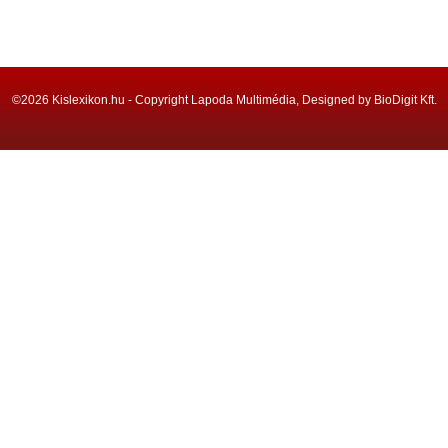
©2026 Kislexikon.hu - Copyright Lapoda Multimédia, Designed by BioDigit Kft.