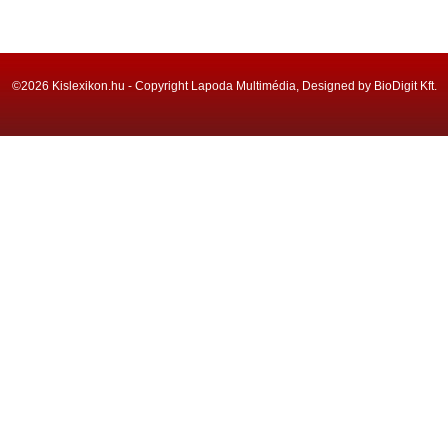
©2026 Kislexikon.hu - Copyright Lapoda Multimédia, Designed by BioDigit Kft.