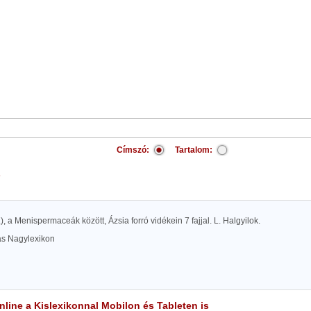
Címszó:
Tartalom:
.), a Menispermaceák között, Ázsia forró vidékein 7 fajjal. L. Halgyilok.
las Nagylexikon
line a Kislexikonnal Mobilon és Tableten is