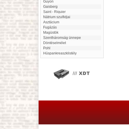
Guyon
Gaisberg
Saint - Riquier
Nátrium szulfidjai
asztácium
fugázás
Magüstök
Szentháromság ünnepe
Döntéselmélet
Pohl
Húspankreaszklistély