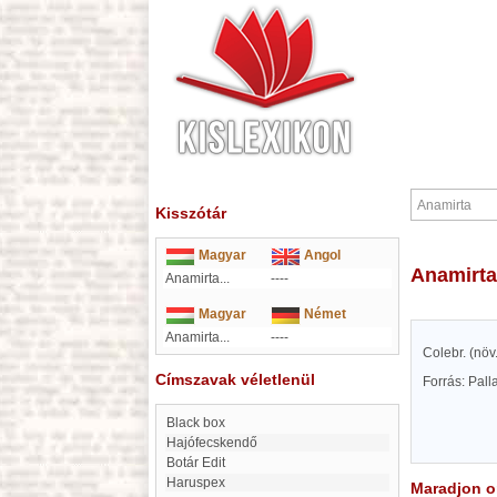
Kisszótár
Magyar
Angol
Anamirta
Anamirta...
----
Magyar
Német
Anamirta...
----
Colebr. (növ
Címszavak véletlenül
Forrás: Pal
black box
Hajófecskendő
Botár Edit
Haruspex
Maradjon on