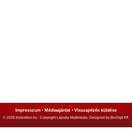
Impresszum
•
Médiaajánlat
•
Visszajelzés küldése
© 2026 Kislexikon.hu - Copyright Lapoda Multimédia, Designed by BioDigit Kft.