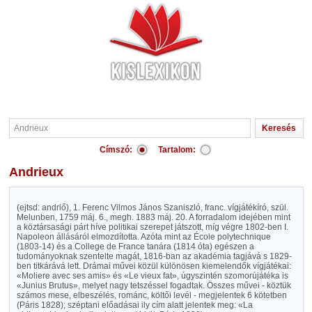
Címszó:
Tartalom:
Andrieux
(ejtsd: andriő), 1. Ferenc Vilmos János Szaniszló, franc. vígjátékíró, szül.
Melunben, 1759 máj. 6., megh. 1883 máj. 20. A forradalom idejében mint
a köztársasági párt híve politikai szerepet játszott, míg végre 1802-ben I.
Napoleon állásáról elmozdította. Azóta mint az École polytechnique
(1803-14) és a College de France tanára (1814 óta) egészen a
tudományoknak szentelte magát, 1816-ban az akadémia tagjává s 1829-
ben titkárává lett. Drámai művei közül különösen kiemelendők vígjátékai:
«Moliere avec ses amis» és «Le vieux fat», úgyszintén szomorújátéka is
«Junius Brutus», melyet nagy tetszéssel fogadtak. Összes művei - köztük
számos mese, elbeszélés, románc, költői levél - megjelentek 6 kötetben
(Páris 1828); széptani előadásai ily cím alatt jelentek meg: «La