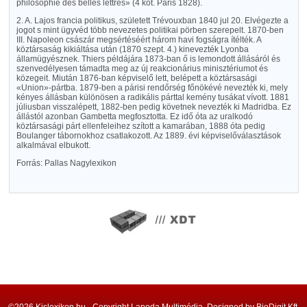
philosophie des belles lettres» (4 köt. Páris 1828).
2. A. Lajos francia politikus, született Trévouxban 1840 jul 20. Elvégezte a
jogot s mint ügyvéd több nevezetes politikai pörben szerepelt. 1870-ben
III. Napoleon császár megsértéséért három havi fogságra ítélték. A
köztársaság kikiáltása után (1870 szept. 4.) kinevezték Lyonba
államügyésznek. Thiers példájára 1873-ban ő is lemondott állásáról és
szenvedélyesen támadta meg az új reakcionárius minisztériumot és
közegeit. Miután 1876-ban képviselő lett, belépett a köztársasági
«Union»-pártba. 1879-ben a párisi rendőrség főnökévé nevezték ki, mely
kényes állásban különösen a radikális párttal kemény tusákat vívott. 1881
júliusban visszalépett, 1882-ben pedig követnek nevezték ki Madridba. Ez
állástól azonban Gambetta megfosztotta. Ez idő óta az uralkodó
köztársasági párt ellenfeleihez szított a kamarában, 1888 óta pedig
Boulanger tábornokhoz csatlakozott. Az 1889. évi képviselőválasztások
alkalmával elbukott.
Forrás: Pallas Nagylexikon