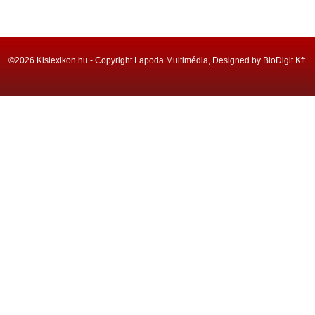
©2026 Kislexikon.hu - Copyright Lapoda Multimédia, Designed by BioDigit Kft.