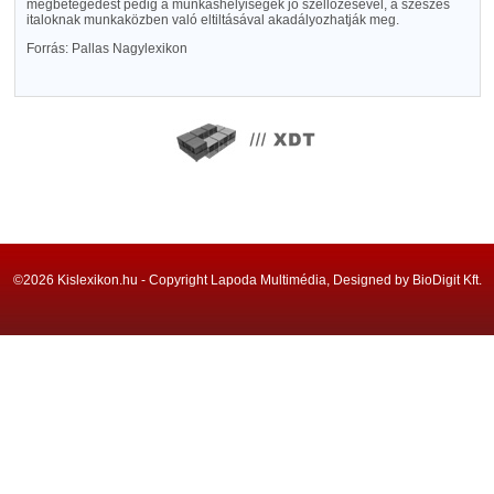
megbetegedést pedig a munkáshelyiségek jó szellőzésével, a szeszes
italoknak munkaközben való eltiltásával akadályozhatják meg.
Forrás: Pallas Nagylexikon
©2026 Kislexikon.hu - Copyright Lapoda Multimédia, Designed by BioDigit Kft.