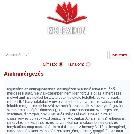
Címszó:
Tartalom:
Anilinmérgezés
leginkább az anilingyárakban, anilingőzök belehelésekor kifejlődő
mérgezési alak, mely a közéletben nem igen fordul elő; az a mérgezés,
melyet anilinszínekkel föstött tárgyak (játékok, befőttek, cukorneműek,
ruhák stb.) használatából vagy élvezetéből magyaráznak, valószínűleg
inkább mérges fémek hozzákeverésétől származik. A heveny mérgezés
szimptomái fejfájás, álmosság, a kolerához hasonlóan szederjes arc,
szédülés, tántorgás, önkivület; erős mérgezéskor a beteg hirtelen
összerogy és görcsök közt pusztul el. A krónikus A. (anilizmus) fejfájással,
emésztési, mozgási és érzési zavarokkal jár; gyakran bőrkiütések és
fénykerülés meg rossz látás is mutatkoznak. A heveny A.- t friss levegővel,
hideg leöntésekkel és izgató szerekkel (éter, kámfor) gyógyítják; az idült