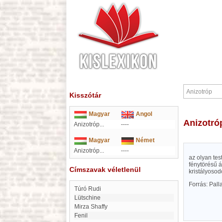
Kisszótár
Magyar
Angol
Anizotró
Anizotróp...
----
Magyar
Német
Anizotróp...
----
az olyan tes
fénytörésű á
Címszavak véletlenül
kristályosod
Forrás: Pal
Túró Rudi
Lütschine
Mirza Shaffy
Fenil