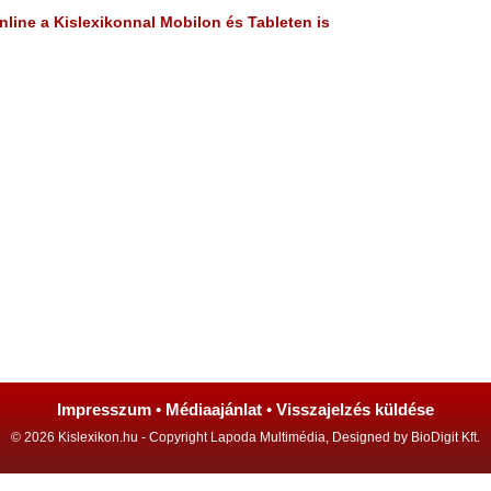
line a Kislexikonnal Mobilon és Tableten is
Impresszum
•
Médiaajánlat
•
Visszajelzés küldése
© 2026 Kislexikon.hu - Copyright Lapoda Multimédia, Designed by BioDigit Kft.