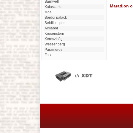
Barnwell
Maradjon on
Kataszarka
moa
bordói palack
Seidlitz - por
Almabor
Krusenstern
Keresztség
Wessenberg
Parameros
Foix