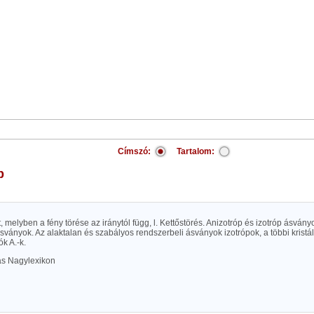
Címszó:
Tartalom:
p
t, melyben a fény törése az iránytól függ, l. Kettőstörés. Anizotróp és izotróp ásvány
sványok. Az alaktalan és szabályos rendszerbeli ásványok izotrópok, a többi krist
ók A.-k.
las Nagylexikon