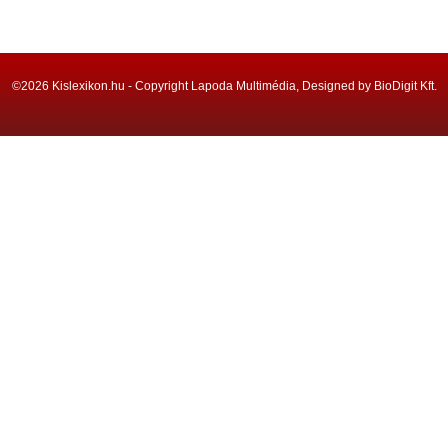
©2026 Kislexikon.hu - Copyright Lapoda Multimédia, Designed by BioDigit Kft.