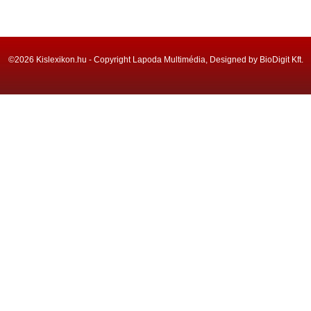
©2026 Kislexikon.hu - Copyright Lapoda Multimédia, Designed by BioDigit Kft.