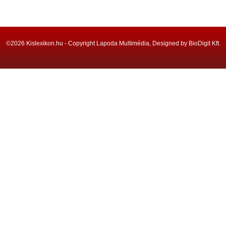
©2026 Kislexikon.hu - Copyright Lapoda Multimédia, Designed by BioDigit Kft.