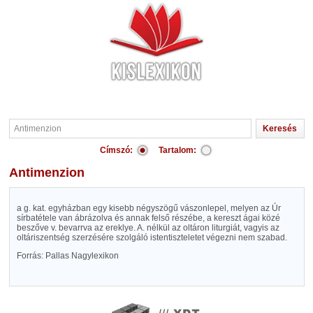
Címszó:
Tartalom:
Antimenzion
a g. kat. egyházban egy kisebb négyszögű vászonlepel, melyen az Úr
sírbatétele van ábrázolva és annak felső részébe, a kereszt ágai közé
beszőve v. bevarrva az ereklye. A. nélkül az oltáron liturgiát, vagyis az
oltáriszentség szerzésére szolgáló istentiszteletet végezni nem szabad.
Forrás: Pallas Nagylexikon