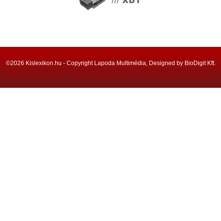
©2026 Kislexikon.hu - Copyright Lapoda Multimédia, Designed by BioDigit Kft.