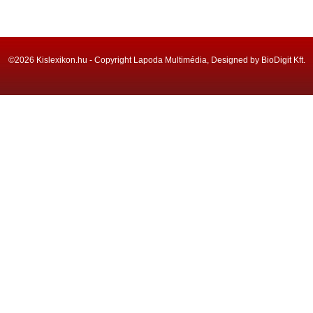
©2026 Kislexikon.hu - Copyright Lapoda Multimédia, Designed by BioDigit Kft.