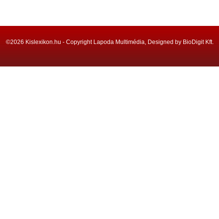
©2026 Kislexikon.hu - Copyright Lapoda Multimédia, Designed by BioDigit Kft.