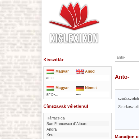
Kisszótár
Magyar
Angol
anto-
anto-...
----
Magyar
Német
anto-...
----
szóösszetéte
Címszavak véletlenül
Szerkesztet
Hárfacsiga
San Francesco d"Albaro
Angra
Keret
Maradjon on