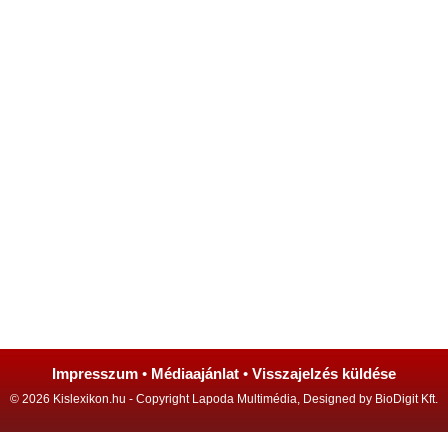
Impresszum
•
Médiaajánlat
•
Visszajelzés küldése
© 2026 Kislexikon.hu - Copyright Lapoda Multimédia, Designed by BioDigit Kft.