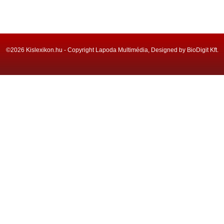
©2026 Kislexikon.hu - Copyright Lapoda Multimédia, Designed by BioDigit Kft.