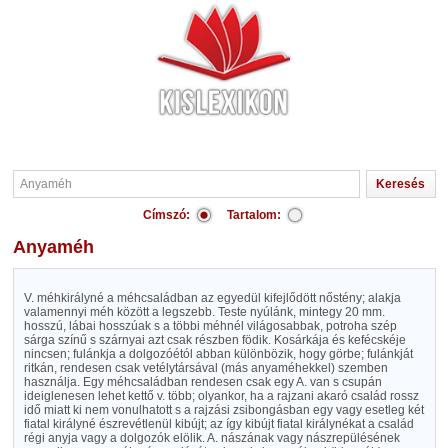
Címszó:
Tartalom:
Anyaméh
V. méhkirályné a méhcsaládban az egyedül kifejlődött nőstény; alakja
valamennyi méh között a legszebb. Teste nyúlánk, mintegy 20 mm.
hosszú, lábai hosszúak s a többi méhnél világosabbak, potroha szép
sárga színű s szárnyai azt csak részben födik. Kosárkája és kefécskéje
nincsen; fulánkja a dolgozóétól abban különbözik, hogy görbe; fulánkját
ritkán, rendesen csak vetélytársával (más anyaméhekkel) szemben
használja. Egy méhcsaládban rendesen csak egy A. van s csupán
ideiglenesen lehet kettő v. több; olyankor, ha a rajzani akaró család rossz
idő miatt ki nem vonulhatott s a rajzási zsibongásban egy vagy esetleg két
fiatal királyné észrevétlenül kibújt; az így kibújt fiatal királynékat a család
régi anyja vagy a dolgozók elölik. A. nászának vagy nászrepülésének