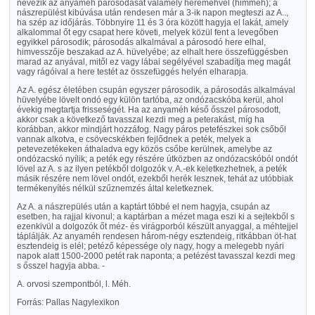
nevezik az anyaméh párosodását valamely hereméhvel (himméh); a
nászrepülést kibúvása után rendesen már a 3-ik napon megteszi az A..,
ha szép az időjárás. Többnyire 11 és 3 óra között hagyja el lakát, amely
alkalommal őt egy csapat here követi, melyek közül fent a levegőben
egyikkel párosodik; párosodás alkalmával a párosodó here elhal,
himvesszője beszakad az A. hüvelyébe; az elhalt here összefüggésben
marad az anyával, mitől ez vagy lábai segélyével szabadítja meg magát
vagy rágóival a here testét az összefüggés helyén elharapja.
Az A. egész életében csupán egyszer párosodik, a párosodás alkalmával
hüvelyébe lövelt ondó egy külön tartóba, az ondózacskóba kerül, ahol
évekig megtartja frisseségét. Ha az anyaméh késő ősszel párosodott,
akkor csak a következő tavasszal kezdi meg a peterakást, míg ha
korábban, akkor mindjárt hozzáfog. Nagy páros petefészkei sok csőből
vannak alkotva, e csövecskékben fejlődnek a peték, melyek a
petevezetékeken áthaladva egy közös csőbe kerülnek, amelybe az
ondózacskó nyílik; a peték egy részére útközben az ondózacskóból ondót
lövel az A. s az ilyen petékből dolgozók v. A.-ek keletkezhetnek, a peték
másik részére nem lövel ondót, ezekből herék lesznek, tehát az utóbbiak
termékenyítés nélkül szűznemzés által keletkeznek.
Az A. a nászrepülés után a kaptárt többé el nem hagyja, csupán az
esetben, ha rajjal kivonul; a kaptárban a mézet maga eszi ki a sejtekből s
ezenkivül a dolgozók őt méz- és virágporból készült anyaggal, a méhtejjel
táplálják. Az anyaméh rendesen három-négy esztendeig, ritkábban öt-hat
esztendeig is elél; petéző képessége oly nagy, hogy a melegebb nyári
napok alatt 1500-2000 petét rak naponta; a petézést tavasszal kezdi meg
s ősszel hagyja abba. -
A. orvosi szempontból, l. Méh.
Forrás: Pallas Nagylexikon