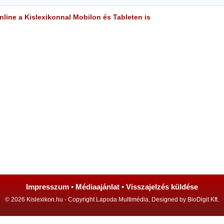
line a Kislexikonnal Mobilon és Tableten is
Impresszum
•
Médiaajánlat
•
Visszajelzés küldése
© 2026 Kislexikon.hu - Copyright Lapoda Multimédia, Designed by BioDigit Kft.