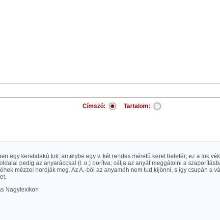
Címszó:
Tartalom:
n egy keretalakú tok, amelybe egy v. két rendes méretű keret belefér; ez a tok vé
 oldalai pedig az anyaráccsal (l. o.) borítva; célja az anyát meggátolni a szaporítás
éhek mézzel hordják meg. Az A.-ból az anyaméh nem tud kijönni, s így csupán a v
et.
las Nagylexikon