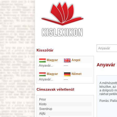
Kisszótár
Magyar
Angol
Anyavár
Anyavár...
----
Magyar
Német
Anyavár...
----
A méhészetbe
készítve, az
Címszavak véletlenül
a dolgozó m
rakhat peték
Prior
Forrás: Pal
Kioto
Sverdrup
Aljfü