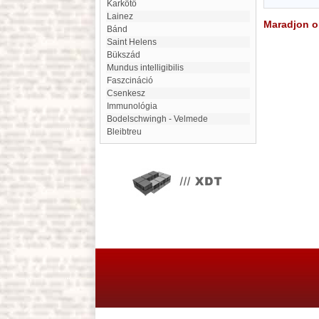
Karkötő
Lainez
Maradjon on
Bánd
Saint Helens
Bükszád
mundus intelligibilis
faszcináció
Csenkesz
immunológia
Bodelschwingh - Velmede
Bleibtreu