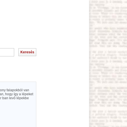
kony falapokból van
ban, hogy így a lépeket
ár ban levő lépekbe