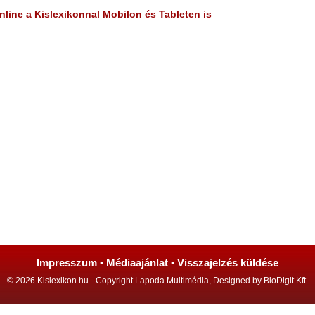
line a Kislexikonnal Mobilon és Tableten is
Impresszum
•
Médiaajánlat
•
Visszajelzés küldése
© 2026 Kislexikon.hu - Copyright Lapoda Multimédia, Designed by BioDigit Kft.