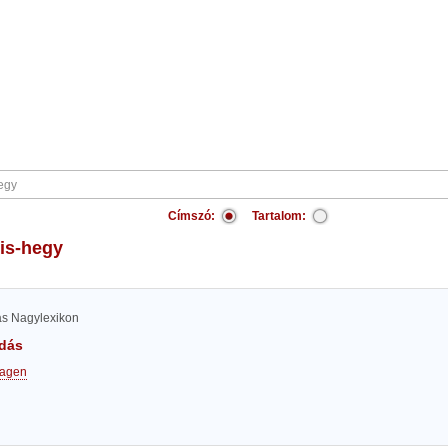
Címszó:
Tartalom:
ris-hegy
las Nagylexikon
dás
agen