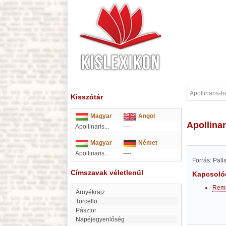
Kisszótár
Magyar
Angol
Apollina
Apollinaris...
----
Magyar
Német
Apollinaris...
----
Forrás: Pal
Címszavak véletlenül
Kapcsoló
Rem
árnyékrajz
Torcello
Pásztor
Napéjegyenlőség