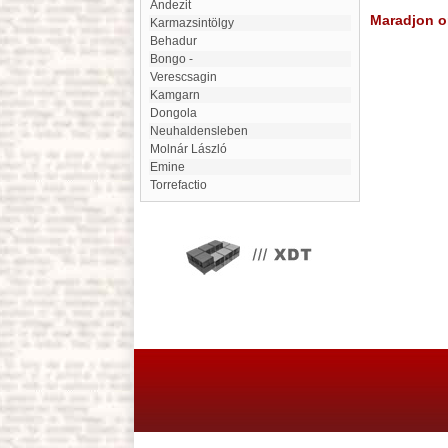
Andezit
Maradjon on
Karmazsintölgy
Behadur
Bongo -
Verescsagin
kamgarn
Dongola
Neuhaldensleben
Molnár László
Emine
Torrefactio