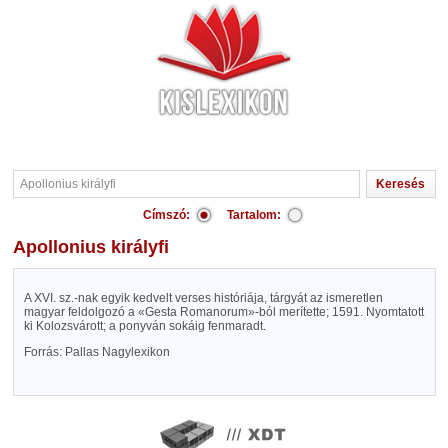
Címszó:
Tartalom:
Apollonius királyfi
A XVI. sz.-nak egyik kedvelt verses históriája, tárgyát az ismeretlen
magyar feldolgozó a «Gesta Romanorum»-ból merítette; 1591. Nyomtatott
ki Kolozsvárott; a ponyván sokáig fenmaradt.
Forrás: Pallas Nagylexikon