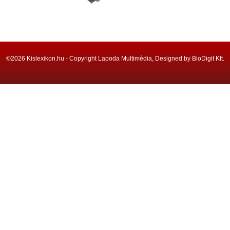
©2026 Kislexikon.hu - Copyright Lapoda Multimédia, Designed by BioDigit Kft.