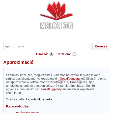
Címszó:
Tartalom:
Approximáció
Számítási közelítés, megközelítés. Villamos hálózatok tervezésekor a
szükséges követelményeket kielégítő
hálózatfüggvény
előállítását jelenti.
Az approximáció kétféle módon lehetséges. a) Próbálgatás útján,
amelyhez a legtöbb esetben célszerű számítógépet használni; b)
egyenes úton, amikor a
hálózatfüggvény
matematikai képletekkel
számítható.
Szerkesztette:
Lapoda Multimédia
Kapcsolódás