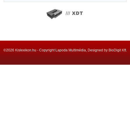
©2026 Kislexikon.hu - Copyright Lapoda Multimédia, Designed by BioDigit Kft.