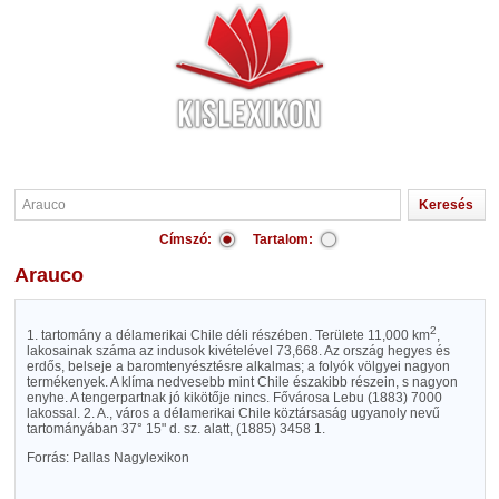
Címszó:
Tartalom:
Arauco
2
1. tartomány a délamerikai Chile déli részében. Területe 11,000 km
,
lakosainak száma az indusok kivételével 73,668. Az ország hegyes és
erdős, belseje a baromtenyésztésre alkalmas; a folyók völgyei nagyon
termékenyek. A klíma nedvesebb mint Chile északibb részein, s nagyon
enyhe. A tengerpartnak jó kikötője nincs. Fővárosa Lebu (1883) 7000
lakossal. 2. A., város a délamerikai Chile köztársaság ugyanoly nevű
tartományában 37° 15" d. sz. alatt, (1885) 3458 1.
Forrás: Pallas Nagylexikon