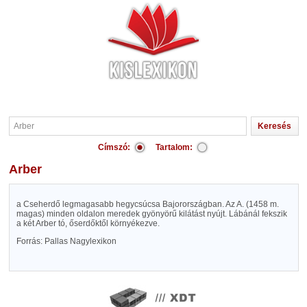
Címszó:
Tartalom:
Arber
a Cseherdő legmagasabb hegycsúcsa Bajorországban. Az A. (1458 m.
magas) minden oldalon meredek gyönyörű kilátást nyújt. Lábánál fekszik
a két Arber tó, őserdőktől környékezve.
Forrás: Pallas Nagylexikon