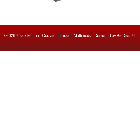
©2026 Kislexikon.hu - Copyright Lapoda Multimédia, Designed by BioDigit Kft.