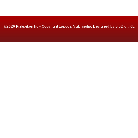
©2026 Kislexikon.hu - Copyright Lapoda Multimédia, Designed by BioDigit Kft.