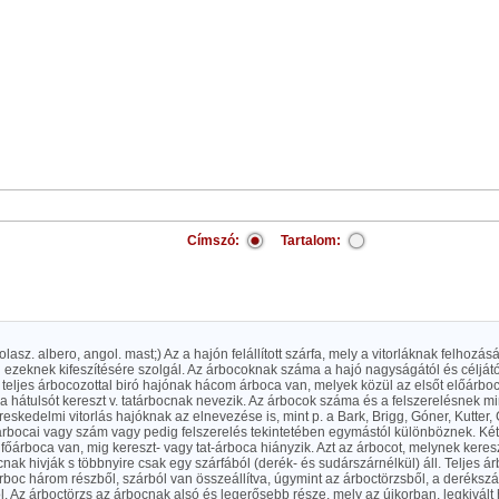
Címszó:
Tartalom:
lasz. albero, angol. mast;) Az a hajón felállított szárfa, mely a vitorláknak felhozásá
ezeknek kifeszítésére szolgál. Az árbocoknak száma a hajó nagyságától és céljátó
 teljes árbocozottal biró hajónak hácom árboca van, melyek közül az elsőt előárbo
a hátulsót kereszt v. tatárbocnak nevezik. Az árbocok száma és a felszerelésnek m
ereskedelmi vitorlás hajóknak az elnevezése is, mint p. a Bark, Brigg, Góner, Kutter, 
rbocai vagy szám vagy pedig felszerelés tekintetében egymástól különböznek. Ké
 főárboca van, mig kereszt- vagy tat-árboca hiányzik. Azt az árbocot, melynek keresz
ak hivják s többnyire csak egy szárfából (derék- és sudárszárnélkül) áll. Teljes 
boc három részből, szárból van összeállítva, úgymint az árboctörzsből, a derékszá
. Az árboctörzs az árbocnak alsó és legerősebb része, mely az újkorban, legkivált 