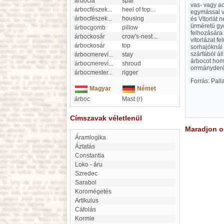
árbocfa
spar
vas- vagy ac
árbocfészek
...
heel of top
...
egymással va
árbocfészek
...
housing
és Vitorlát 
ürméretü gy
árbocgomb
pillow
felhozására 
árbockosár
crow's-nest
...
vitorlázat f
árbockosár
top
sorhajóknál
szárfából ál
árbocmereví
...
stay
árbocot hom
árbocmereví
...
shroud
orrmányderé
árbocmester
...
rigger
Forrás: Pal
Magyar
Német
árboc
Mast (r)
Címszavak véletlenül
Maradjon on
Áramlogika
Áztatás
Constantia
loko - áru
Szredec
Sarabol
Koromégetés
artikulus
Cáfolás
Kormle