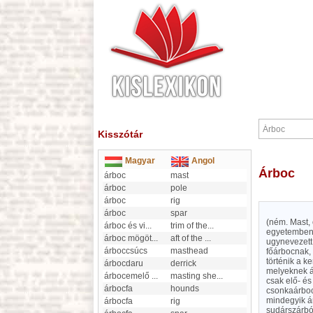
Kisszótár
Magyar
Angol
Árboc
árboc
mast
árboc
pole
árboc
rig
árboc
spar
(ném. Mast, o
árboc és vi
...
trim of the
...
egyetemben 
árboc mögöt
...
aft of the
...
ugynevezett
árboccsúcs
masthead
főárbocnak, 
történik a k
árbocdaru
derrick
melyeknek á
árbocemelő
...
masting she
...
csak elő- és
árbocfa
hounds
csonkaárbocn
mindegyik ár
árbocfa
rig
sudárszárból