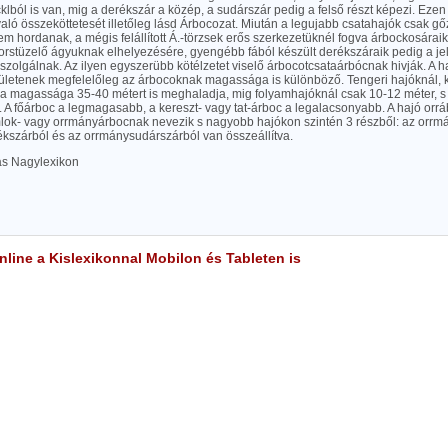
klból is van, mig a derékszár a közép, a sudárszár pedig a felső részt képezi. Eze
ló összeköttetesét illetőleg lásd Árbocozat. Miután a legujabb csatahajók csak gő
nem hordanak, a mégis felállított Á.-törzsek erős szerkezetüknél fogva árbockosára
orstüzelő ágyuknak elhelyezésére, gyengébb fából készült derékszáraik pedig a j
szolgálnak. Az ilyen egyszerübb kötélzetet viselő árbocotcsataárbócnak hivják. A
elületenek megfelelőleg az árbocoknak magassága is különböző. Tengeri hajóknál, 
 a magassága 35-40 métert is meghaladja, mig folyamhajóknál csak 10-12 méter, s
l. A főárboc a legmagasabb, a kereszt- vagy tat-árboc a legalacsonyabb. A hajó orrá
lok- vagy orrmányárbocnak nevezik s nagyobb hajókon szintén 3 részből: az orrmá
kszárból és az orrmánysudárszárból van összeállítva.
las Nagylexikon
line a Kislexikonnal Mobilon és Tableten is