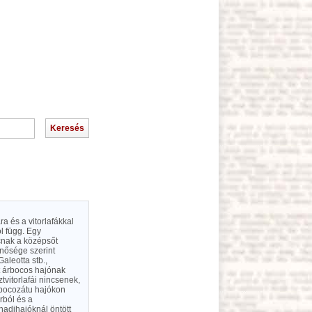
ra és a vitorlafákkal
l függ. Egy
cnak a középsőt
inősége szerint
Galeotta stb.,
t árbocos hajónak
tvitorlafái nincsenek,
árbocozátu hajókon
rból és a
hadihajóknál öntött