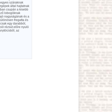
n egyes száraknak
zgépek által hajtatnak
ikban csupán a kisebb
elző lobogóknak
 hajó nagyságának és a
különösen fregatta és
 csak egy darabból,
ból rézsút előre nyuló
nytörzsből, az