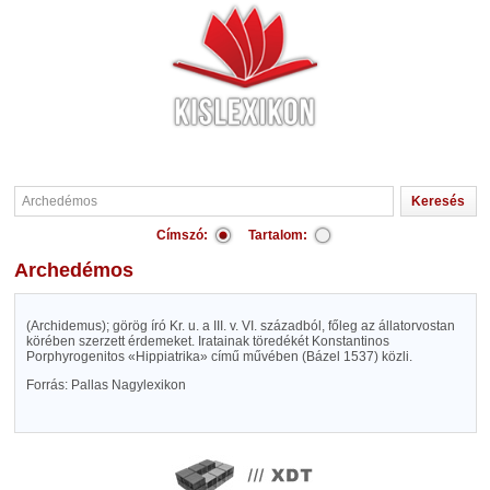
Címszó:
Tartalom:
Archedémos
(Archidemus); görög író Kr. u. a III. v. VI. századból, főleg az állatorvostan
körében szerzett érdemeket. Iratainak töredékét Konstantinos
Porphyrogenitos «Hippiatrika» című művében (Bázel 1537) közli.
Forrás: Pallas Nagylexikon