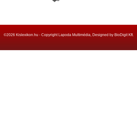
©2026 Kislexikon.hu - Copyright Lapoda Multimédia, Designed by BioDigit Kft.