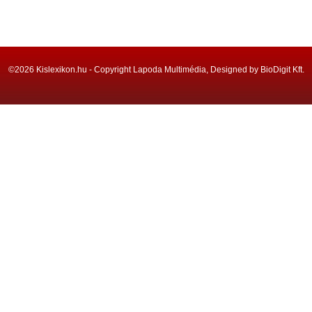
©2026 Kislexikon.hu - Copyright Lapoda Multimédia, Designed by BioDigit Kft.