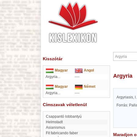
Kisszótár
Magyar
Angol
Argyria
Argyria...
----
Magyar
Német
Argyria...
----
Argyriasis, 
Címszavak véletlenül
Forrás: Pal
Csappantó lobbantyú
Helmstadt
asianismus
Fit fabricando faber
Maradjon on