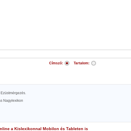
Címszó:
Tartalom:
l. Ezüstmérgezés.
las Nagylexikon
line a Kislexikonnal Mobilon és Tableten is