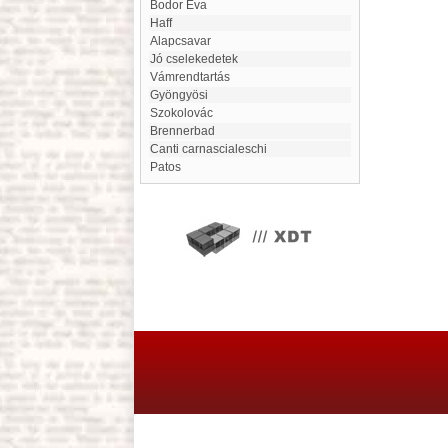
Bodor Éva
haff
Alapcsavar
Jó cselekedetek
Vámrendtartás
Gyöngyösi
Szokolovác
Brennerbad
canti carnascialeschi
Patos