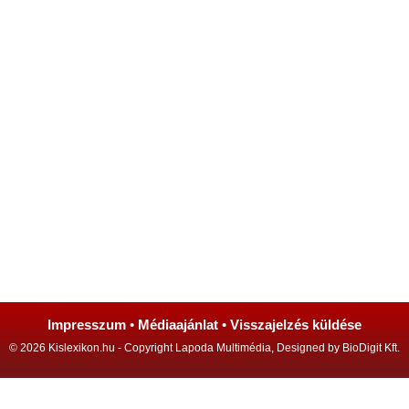
Impresszum
•
Médiaajánlat
•
Visszajelzés küldése
© 2026 Kislexikon.hu - Copyright Lapoda Multimédia, Designed by BioDigit Kft.