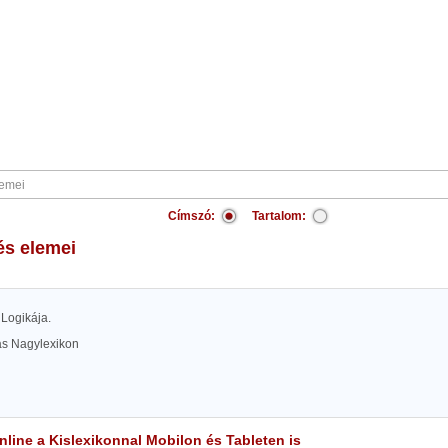
Címszó:
Tartalom:
lés elemei
s Logikája.
las Nagylexikon
line a Kislexikonnal Mobilon és Tableten is