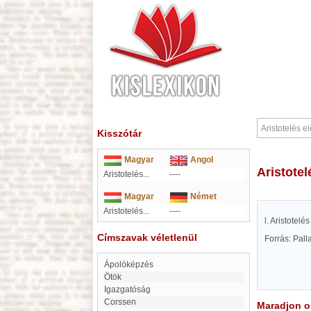
Kisszótár
Magyar
Angol
Aristote
Aristotelés...
----
Magyar
Német
Aristotelés...
----
l. Aristotelé
Címszavak véletlenül
Forrás: Pal
Ápolóképzés
Ötök
Igazgatóság
Corssen
Maradjon on