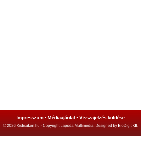
Impresszum
•
Médiaajánlat
•
Visszajelzés küldése
© 2026 Kislexikon.hu - Copyright Lapoda Multimédia, Designed by BioDigit Kft.