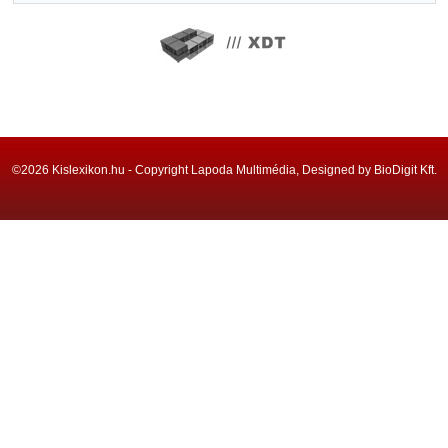
©2026 Kislexikon.hu - Copyright Lapoda Multimédia, Designed by BioDigit Kft.