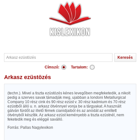
Címszó:
Tartalom:
Arkasz ezüstözés
(techn.). Mivel a tiszta ezüstözés kénes levegőben megfeketedik, a nikolt
pedig a szerves savak támadják meg, ujabban a londoni Metallurgical
Company 10 rész cink és 90 rész ezüst v. 30 rész kadmium és 70 rész
ezüstből álló u. n. arkasz ötvénnyel vonja be a tárgyakat. A használt
gálván fürdőt az illető fémek cianidjaiból és az anódát az említett
ötvényből készítik. Az arkasz ezüst keményebb a tiszta ezüstnél, nem
feketedik meg és eléggé saválló.
Forrás: Pallas Nagylexikon