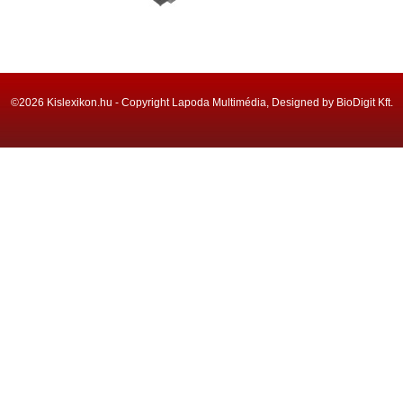
©2026 Kislexikon.hu - Copyright Lapoda Multimédia, Designed by BioDigit Kft.