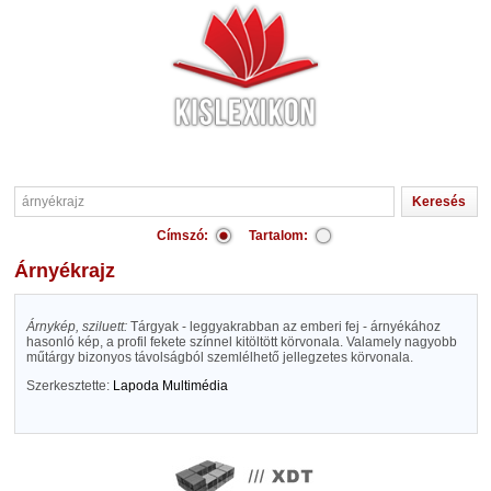
Címszó:
Tartalom:
árnyékrajz
Árnykép, sziluett:
Tárgyak - leggyakrabban az emberi fej - árnyékához
hasonló kép, a profil fekete színnel kitöltött körvonala. Valamely nagyobb
műtárgy bizonyos távolságból szemlélhető jellegzetes körvonala.
Szerkesztette:
Lapoda Multimédia