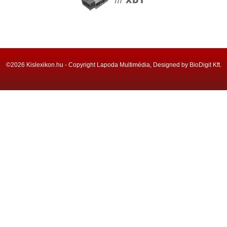
©2026 Kislexikon.hu - Copyright Lapoda Multimédia, Designed by BioDigit Kft.