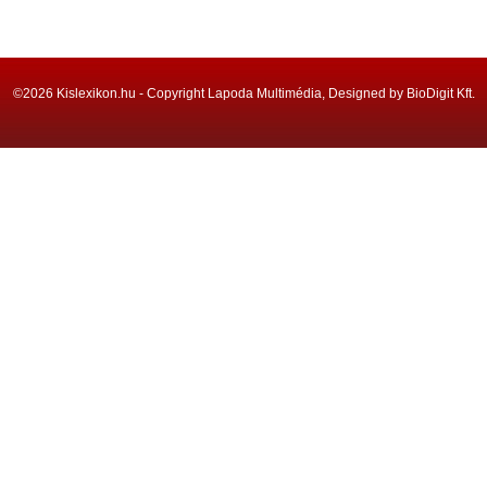
©2026 Kislexikon.hu - Copyright Lapoda Multimédia, Designed by BioDigit Kft.