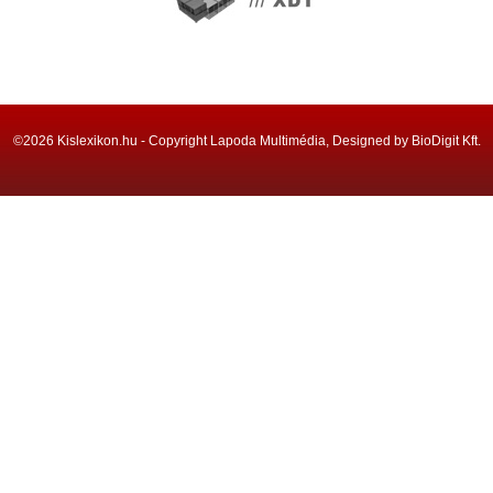
©2026 Kislexikon.hu - Copyright Lapoda Multimédia, Designed by BioDigit Kft.