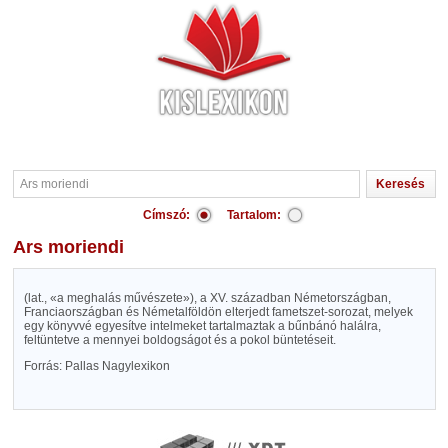
Címszó:
Tartalom:
Ars moriendi
(lat., «a meghalás művészete»), a XV. században Németországban,
Franciaországban és Németalföldön elterjedt fametszet-sorozat, melyek
egy könyvvé egyesítve intelmeket tartalmaztak a bűnbánó halálra,
feltüntetve a mennyei boldogságot és a pokol büntetéseit.
Forrás: Pallas Nagylexikon