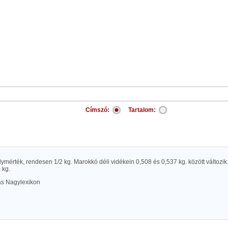
Címszó:
Tartalom:
ymérték, rendesen 1/2 kg. Marokkó déli vidékein 0,508 és 0,537 kg. között változik. 
 kg.
las Nagylexikon