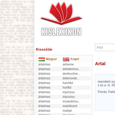
Kisszótár
Magyar
Angol
Artal
ártalmas
adverse
ártalmas
deleterious
...
ártalmas
destructive
...
ártalmas
deteriorati
...
marokkói sul
ártalmas
harmful
s ez a. m. 50
ártalmas
hurtful
Forrás: Pal
ártalmas
injurious
ártalmas
injuroius
ártalmas
insalubriou
...
ártalmas
maleficent
ártalmas
malign