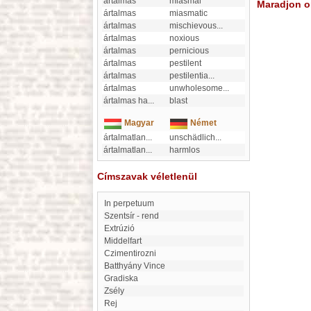
ártalmas
miasmal
Maradjon on
ártalmas
miasmatic
ártalmas
mischievous
...
ártalmas
noxious
ártalmas
pernicious
ártalmas
pestilent
ártalmas
pestilentia
...
ártalmas
unwholesome
...
ártalmas ha
...
blast
Magyar
Német
ártalmatlan
...
unschädlich
...
ártalmatlan
...
harmlos
Címszavak véletlenül
in perpetuum
Szentsír - rend
extrúzió
Middelfart
Czimentirozni
Batthyány Vince
Gradiska
Zsély
Rej