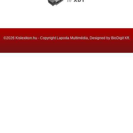
©2026 Kislexikon.hu - Copyright Lapoda Multimédia, Designed by BioDigit Kft.