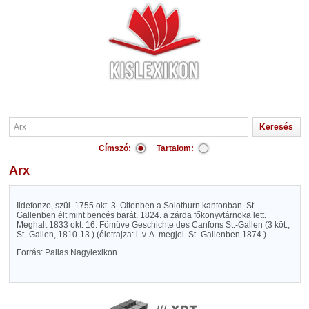
Címszó:
Tartalom:
Arx
Ildefonzo, szül. 1755 okt. 3. Oltenben a Solothurn kantonban. St.-
Gallenben élt mint bencés barát. 1824. a zárda főkönyvtárnoka lett.
Meghalt 1833 okt. 16. Főműve Geschichte des Canfons St.-Gallen (3 köt.,
St.-Gallen, 1810-13.) (életrajza: l. v. A. megjel. St.-Gallenben 1874.)
Forrás: Pallas Nagylexikon