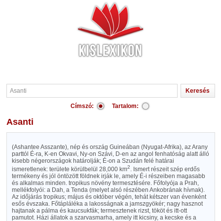
Címszó:
Tartalom:
Asanti
(Ashantee Asszante), nép és ország Guineában (Nyugat-Afrika), az Arany
parttól É-ra, K-en Okvavi, Ny-on Szávi, D-en az angol fenhatóság alatt álló
kisebb négerországok határolják; É-on a Szudán felé határai
2
ismeretlenek: területe körülbelül 28,000 km
. Ismert részeit szép erdős
termékeny és jól öntözött földnek irják le, amely É-i részeiben magasabb
és alkalmas minden. tropikus növény termesztésére. Főfolyója a Prah,
mellékfolyói: a Dah, a Tenda (melyet alsó részében Ankobrának hívnak).
Az időjárás tropikus; május és október végén, tehát kétszer van évenként
esős évszaka. Főtápláléka a lakosságnak a jamszgyökér; nagy hasznot
hajtanak a pálma és kaucsukfák; termesztenek rizst, tököt és itt-ott
pamutot. Házi állatok a szarvasmarha, amely itt kicsiny, a kecske és a