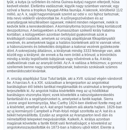
tyúk; a kutya (a szőrtelen és néma Guinea-kutya) nagyon elterjedt, húsa
kedvelt eledel. Elefántra vadásznak; kigyók nagy számban vannak; egy
szóval a fauna a tropikus Nyugat-Afrika faunája. A lakosok, körülbelül 11/2
millió, az A. k, saját hagyományaik szerint az odsi v. oci fajhoz tartoznak;
Inta nevü vidékről vándoroltak be. A szőnyegszövésben és az
aranytárgyak készítésében ügyesek; miként minden négernek, nekik is
kedvök telik a kereskedésben. A kormányforma bizonyos fokig korlátozott
deszpotizmus. A belügyekben a Kumassziban székelő király hatalma
korlátlan; a külügyekben azonban befolyást gyakorolnak azok a
kiváltságolt családok, amelyek az ország alapítójának főkapitányaitól
erednek, és amelyeknek tagjai a halálos büntetések alól ki vannak véve;
a háboruüzenés és békekötés dolgában a katonai vezérek gyülekezete
dönt. A soknejüség általános, a királynak mindig 3333 felesége van, akik
között egy a királyné; de ennek a fia nem örökli a trónust; a trónörökös
mindig a király legidősebb bátyjának vagy nővérének a fia. A király
alattvalóinak csak az aranyát örökli. Az A.-k vallása a fetisizmus; a gonosz
szellemek benne nagy szerepetjátszanak; babonás szokásaik számos
emberáldozatot kivántak.
A. ország alapítójául Szai Tutut tartják, aki a XVII. század végén vándorolt
be. A harcias A.-k a XIX. században a tengerparton az angolokkal
barátságban élő békés tantikat megtámadták és uralmukat a tengerpartig
terjesztették ki. Az angolok hiába kisértették meg az uj hódítókkal
barátságos viszonyba lépni; ezek követelték a rabszolgakereskedés
fantartását és a segélypénzeket is, amelyeket a fantik kaptak. Sierra
Leone angol kormányzója, Mac Carthy 1824-ben életével fizette meg azt
a kisérletet, amellyel az A.-kat angol hatalom alá akarta hajtani. 1826-ban
az uj kormányzó Campbell a Prah-folyó mögé szoritotta az A: kat és a
békét helyreállította. Ezután az angolok az Aranyparton levő dán és
németalföldi telepeket megvásárolták. Kalkelli, A. királya azonban
magának követelte a fantik fölött való fenhatóságot; e követelést az
angolokvisszautasították és 1873-ban a háboru ujból kitört. Eleinte a