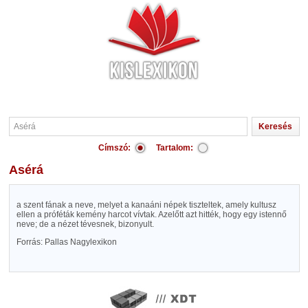
Címszó:
Tartalom:
Asérá
a szent fának a neve, melyet a kanaáni népek tiszteltek, amely kultusz
ellen a próféták kemény harcot vívtak. Azelőtt azt hitték, hogy egy istennő
neve; de a nézet tévesnek, bizonyult.
Forrás: Pallas Nagylexikon