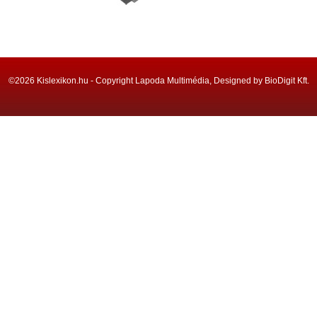
©2026 Kislexikon.hu - Copyright Lapoda Multimédia, Designed by BioDigit Kft.