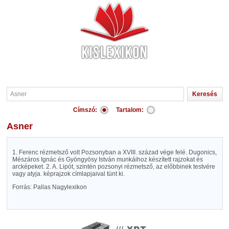
Címszó:
Tartalom:
Asner
1. Ferenc rézmetsző volt Pozsonyban a XVIII. század vége felé. Dugonics,
Mészáros Ignác és Gyöngyösy István munkáihoz készített rajzokat és
arcképeket. 2. A. Lipót, szintén pozsonyi rézmetsző, az előbbinek testvére
vagy atyja. képrajzok címlapjaival tünt ki.
Forrás: Pallas Nagylexikon