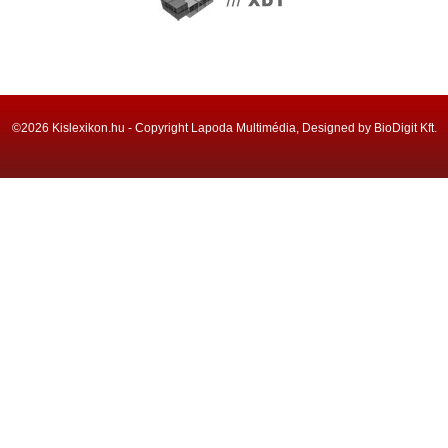
©2026 Kislexikon.hu - Copyright Lapoda Multimédia, Designed by BioDigit Kft.