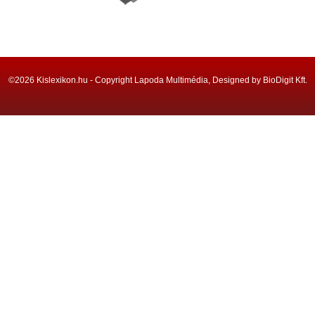
©2026 Kislexikon.hu - Copyright Lapoda Multimédia, Designed by BioDigit Kft.