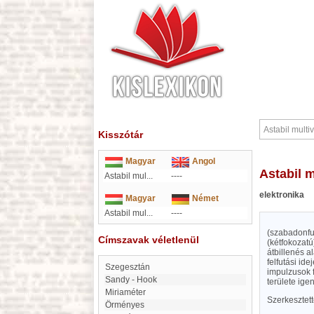
Kisszótár
Magyar
Angol
Astabil 
Astabil mul...
----
elektronika
Magyar
Német
Astabil mul...
----
(szabadonfut
Címszavak véletlenül
(kétfokozatú
átbillenés a
felfutási id
Szegesztán
impulzusok 
Sandy - Hook
területe ig
miriaméter
Szerkesztet
Örményes