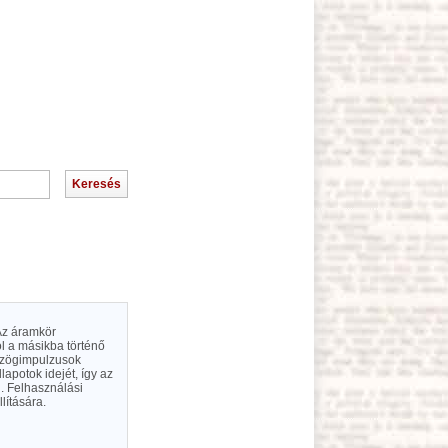
 Az áramkör
ól a másikba történő
gyszögimpulzusok
lapotok idejét, így az
. Felhasználási
lítására.