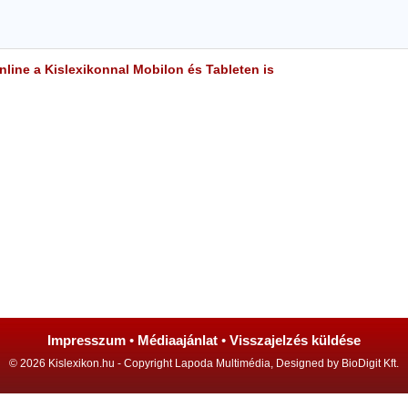
line a Kislexikonnal Mobilon és Tableten is
Impresszum
•
Médiaajánlat
•
Visszajelzés küldése
© 2026 Kislexikon.hu - Copyright Lapoda Multimédia, Designed by BioDigit Kft.