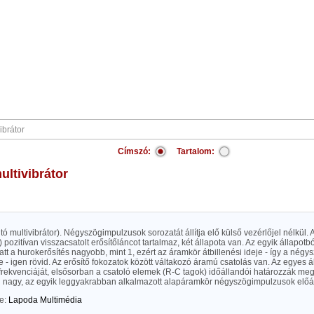
Címszó:
Tartalom:
multivibrátor
ó multivibrátor). Négyszögimpulzusok sorozatát állítja elő külső vezérlőjel nélkül.
) pozitívan visszacsatolt erősítőláncot tartalmaz, két állapota van. Az egyik állapotb
latt a hurokerősítés nagyobb, mint 1, ezért az áramkör átbillenési ideje - így a né
eje - igen rövid. Az erősítő fokozatok között váltakozó áramú csatolás van. Az egyes ál
frekvenciáját, elsősorban a csatoló elemek (R-C tagok) időállandói határozzák meg
en nagy, az egyik leggyakrabban alkalmazott alapáramkör négyszögimpulzusok előál
te:
Lapoda Multimédia