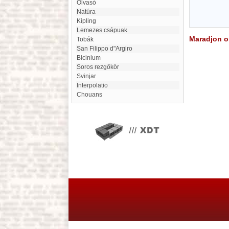
Olvasó
natúra
Kipling
Lemezes csápuak
Maradjon on
Tobák
San Filippo d"Argiro
bicinium
soros rezgőkör
Svinjar
Interpolatio
Chouans