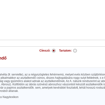
Címszó:
Tartalom:
endő
alvéta (fr. serviette), az a négyszögletes fehérnemü, melyet evés közben szájtörlés
lkalmakkor az asztalkendő csinos, diszes hajtogatására nagy sulyt fektetnek, s e h
irág vagy gyümölcs alakot adnak az asztalkendőnek. Az A. nálunk rendszerint az a
l. Abrosz). Külföldön az ábrás szövésű abroszhoz vászonból készült asztalkendők 
már a papiros asztalkendők. sem, amelyek kevésbbé foszlatott, tehát hosszú rostszá
rosból állanak.
las Nagylexikon