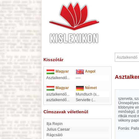
Kisszótár
Magyar
Angol
Asztalk
Asztalkendő...
----
Magyar
Német
asztalkendő
...
Mundtuch (s
...
szerveta, sz
asztalkendő
...
Serviette (
...
Ünnepélyes a
többnyire v
Címszavak véletlenül
minőségű. (
ritkák most 
vékony papi
Ilja Repin
Forrás: Pal
Julius Caesar
Rágcsáló